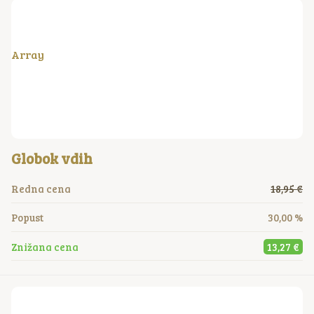
Array
Globok vdih
Redna cena
18,95 €
Popust
30,00 %
Znižana cena
13,27 €