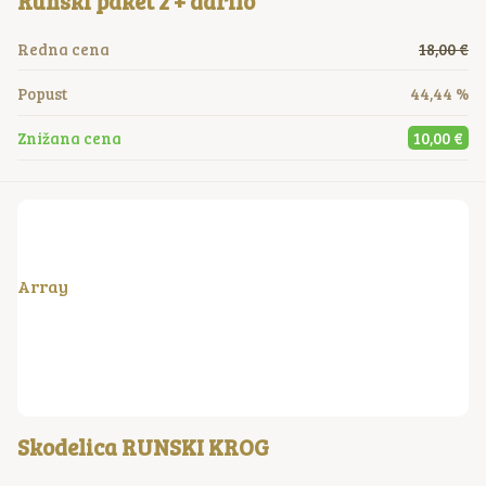
Runski paket 2 + darilo
Redna cena
18,00 €
Popust
44,44 %
Znižana cena
10,00 €
Array
Skodelica RUNSKI KROG