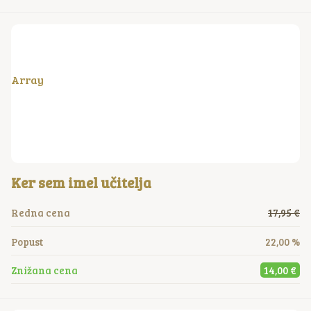
Array
Ker sem imel učitelja
Redna cena
17,95 €
Popust
22,00 %
Znižana cena
14,00 €