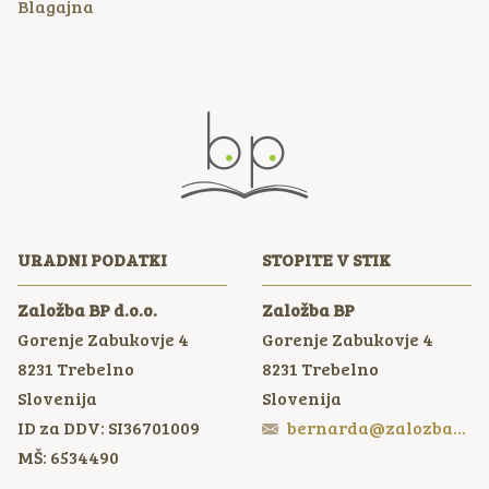
Blagajna
URADNI PODATKI
STOPITE V STIK
Založba BP d.o.o.
Založba BP
Gorenje Zabukovje 4
Gorenje Zabukovje 4
8231
Trebelno
8231
Trebelno
Slovenija
Slovenija
ID za DDV: SI36701009
bernarda@zalozbabp.si
MŠ: 6534490