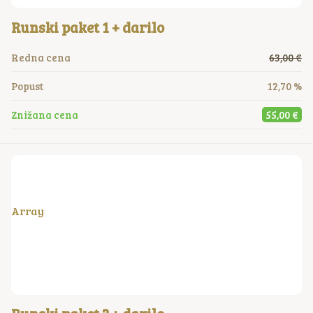
Runski paket 1 + darilo
Redna cena
63,00 €
Popust
12,70 %
Znižana cena
55,00 €
Array