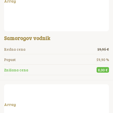
Array
Samorogov vodnik
Redna cena
19,95 €
Popust
59,90 %
Znižana cena
8,00 €
Array