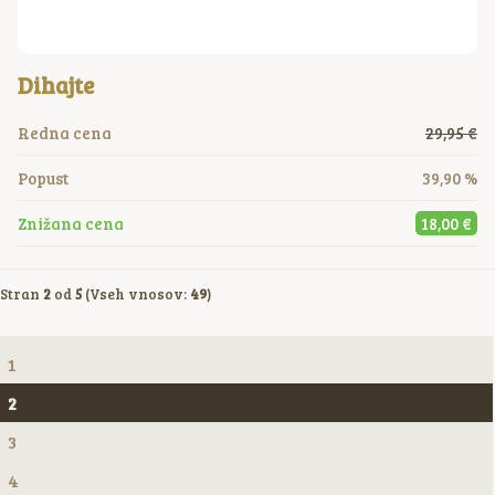
Dihajte
Redna cena
29,95 €
Popust
39,90 %
Znižana cena
18,00 €
Stran
2
od
5
(Vseh vnosov:
49
)
1
2
3
4