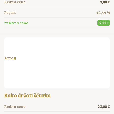
Redna cena
9,00 €
Popust
44,44 %
Znižana cena
5,00 €
Array
Kako držati ščurka
Redna cena
23,00 €