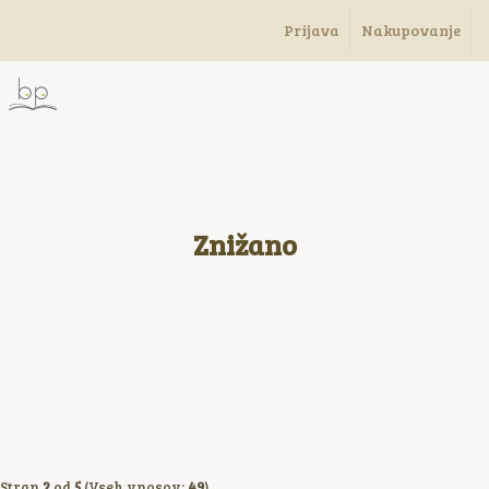
Prijava
Nakupovanje
Znižano
Stran
2
od
5
(Vseh vnosov:
49
)