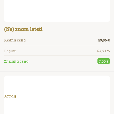
(Ne) znam leteti
Redna cena
19,95 €
Popust
64,91 %
Znižana cena
7,00 €
Array