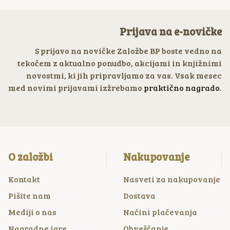
Prijava na e-novičke
S prijavo na novičke Založbe BP boste vedno na
tekočem z aktualno ponudbo, akcijami in knjižnimi
novostmi, ki jih pripravljamo za vas. Vsak mesec
med novimi prijavami izžrebamo
praktično nagrado
.
O založbi
Nakupovanje
Kontakt
Nasveti za nakupovanje
Pišite nam
Dostava
Mediji o nas
Načini plačevanja
Nagradne igre
Obveščanje