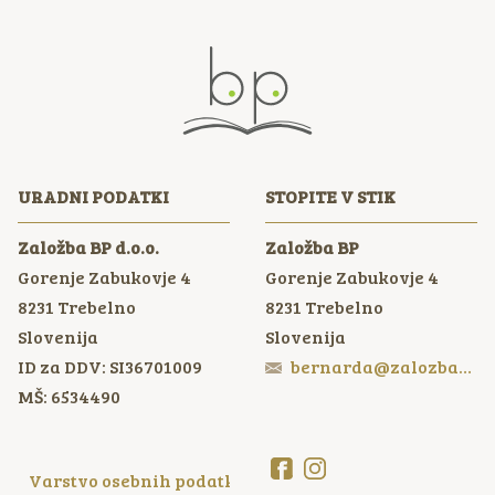
URADNI PODATKI
STOPITE V STIK
Založba BP d.o.o.
Založba BP
Gorenje Zabukovje 4
Gorenje Zabukovje 4
8231
Trebelno
8231
Trebelno
Slovenija
Slovenija
ID za DDV: SI36701009
bernarda@zalozbabp.si
MŠ: 6534490
Varstvo osebnih podatkov