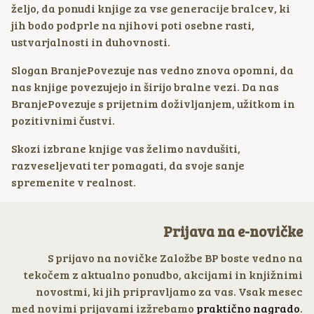
željo, da ponudi knjige za vse generacije bralcev, ki
jih bodo podprle na njihovi poti osebne rasti,
ustvarjalnosti in duhovnosti.
Slogan BranjePovezuje nas vedno znova opomni, da
nas knjige povezujejo in širijo bralne vezi. Da nas
BranjePovezuje s prijetnim doživljanjem, užitkom in
pozitivnimi čustvi.
Skozi izbrane knjige vas želimo navdušiti,
razveseljevati ter pomagati, da svoje sanje
spremenite v realnost.
Prijava na e-novičke
S prijavo na novičke Založbe BP boste vedno na
tekočem z aktualno ponudbo, akcijami in knjižnimi
novostmi, ki jih pripravljamo za vas. Vsak mesec
med novimi prijavami izžrebamo
praktično nagrado
.