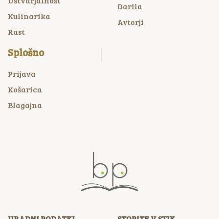
Ustvarjalnost
Darila
Kulinarika
Avtorji
Rast
Splošno
Prijava
Košarica
Blagajna
URADNI PODATKI
STOPITE V STIK