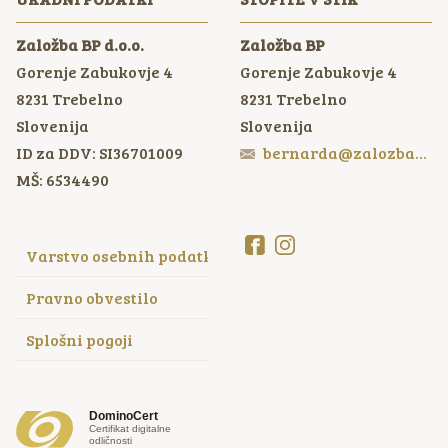
Založba BP d.o.o.
Založba BP
Gorenje Zabukovje 4
Gorenje Zabukovje 4
8231
Trebelno
8231
Trebelno
Slovenija
Slovenija
ID za DDV: SI36701009
bernarda@zalozbabp.si
MŠ: 6534490
Varstvo osebnih podatkov
Pravno obvestilo
Splošni pogoji
DominoCert
Certifikat digitalne
odličnosti