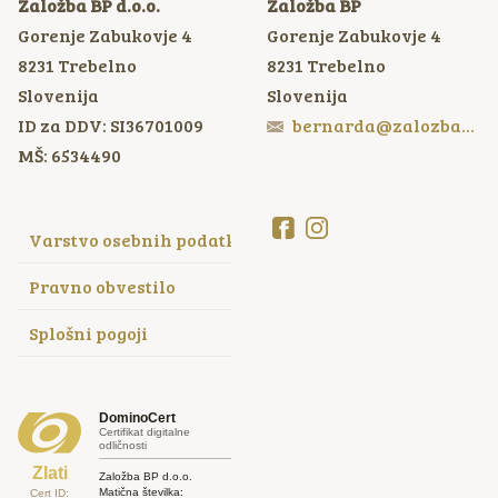
Založba BP d.o.o.
Založba BP
Gorenje Zabukovje 4
Gorenje Zabukovje 4
8231
Trebelno
8231
Trebelno
Slovenija
Slovenija
ID za DDV: SI36701009
bernarda@zalozbabp.si
MŠ: 6534490
Varstvo osebnih podatkov
Pravno obvestilo
Splošni pogoji
DominoCert
Certifikat digitalne
odličnosti
Zlati
Založba BP d.o.o.
Matična številka:
Cert ID: