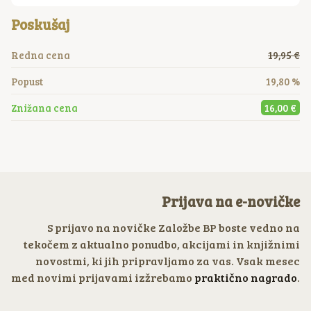
Poskušaj
Redna cena
19,95 €
Popust
19,80 %
Znižana cena
16,00 €
Prijava na e-novičke
S prijavo na novičke Založbe BP boste vedno na
tekočem z aktualno ponudbo, akcijami in knjižnimi
novostmi, ki jih pripravljamo za vas. Vsak mesec
med novimi prijavami izžrebamo
praktično nagrado
.