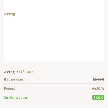
Array
Avtorji:
Fifi Kuo
Redna cena
19,95 €
Popust
64,91 %
Znižana cena
7,00 €