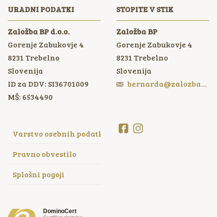
URADNI PODATKI
STOPITE V STIK
Založba BP d.o.o.
Založba BP
Gorenje Zabukovje 4
Gorenje Zabukovje 4
8231
Trebelno
8231
Trebelno
Slovenija
Slovenija
ID za DDV: SI36701009
bernarda@zalozbabp.si
MŠ: 6534490
Varstvo osebnih podatkov
Pravno obvestilo
Splošni pogoji
DominoCert