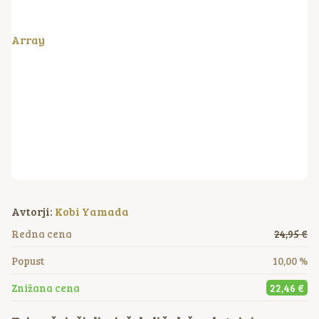
Array
Avtorji:
Kobi Yamada
Redna cena
24,95 €
Popust
10,00 %
Znižana cena
22,46 €