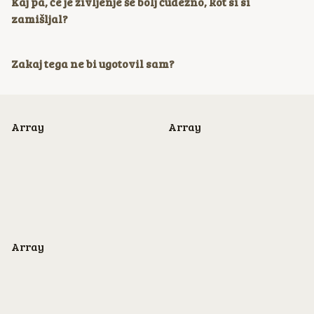
Kaj pa, če je življenje še bolj čudežno, kot si si
zamišljal?
Zakaj tega ne bi ugotovil sam?
Array
Array
Array