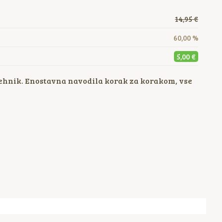
14,95 €
60,00 %
5,00 €
 tehnik. Enostavna navodila korak za korakom, vse