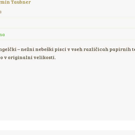
min Taubner
a
na
ngelčki – nežni nebeški pisci v vseh različicah papirnih
o v originalni velikosti.