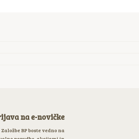
ijava na e-novičke
e Založbe BP boste vedno na
ualno ponudbo, akcijami in