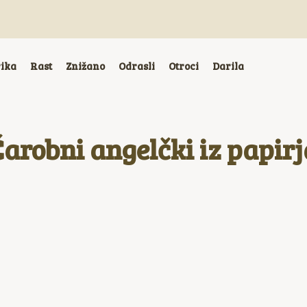
rika
Rast
Znižano
Odrasli
Otroci
Darila
Čarobni angelčki iz papirj