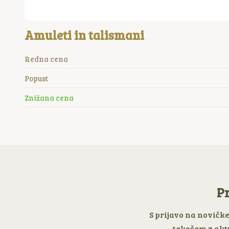
Amuleti in talismani
Redna cena
Popust
Znižana cena
Pr
S prijavo na novičk
tekočem z akt