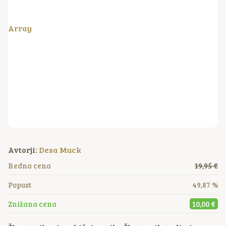
Array
Avtorji:
Desa Muck
Redna cena
19,95 €
Popust
49,87 %
Znižana cena
10,00 €