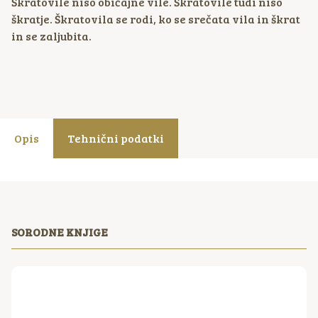
Škratovile niso običajne vile. Škratovile tudi niso
škratje. Škratovila se rodi, ko se srečata vila in škrat
in se zaljubita.
Opis
Tehnični podatki
SORODNE KNJIGE