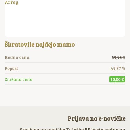
Array
Škratovile najdejo mamo
Redna cena
19,95 €
Popust
49,87 %
Znižana cena
10,00 €
Prijava na e-novičke
S prijavo na novičke Založbe BP boste vedno na