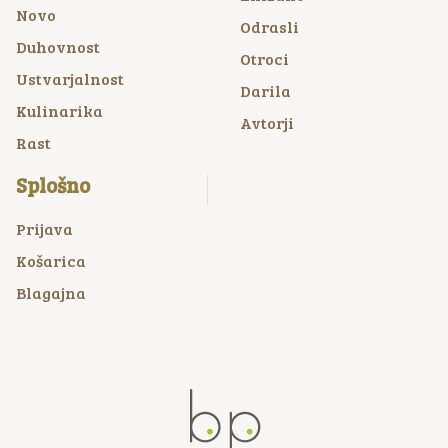
Novo
Odrasli
Duhovnost
Otroci
Ustvarjalnost
Darila
Kulinarika
Avtorji
Rast
Splošno
Prijava
Košarica
Blagajna