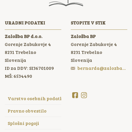
URADNI PODATKI
STOPITE V STIK
Založba BP d.o.o.
Založba BP
Gorenje Zabukovje 4
Gorenje Zabukovje 4
8231
Trebelno
8231
Trebelno
Slovenija
Slovenija
ID za DDV: SI36701009
bernarda@zalozbabp.si
MŠ: 6534490
Varstvo osebnih podatkov
Pravno obvestilo
Splošni pogoji