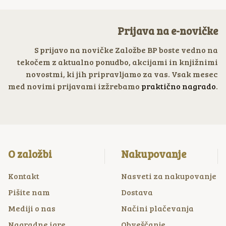
Prijava na e-novičke
S prijavo na novičke Založbe BP boste vedno na
tekočem z aktualno ponudbo, akcijami in knjižnimi
novostmi, ki jih pripravljamo za vas. Vsak mesec
med novimi prijavami izžrebamo
praktično nagrado
.
O založbi
Nakupovanje
Kontakt
Nasveti za nakupovanje
Pišite nam
Dostava
Mediji o nas
Načini plačevanja
Nagradne igre
Obveščanje