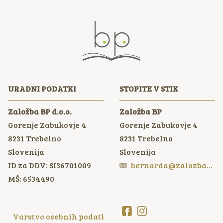
URADNI PODATKI
STOPITE V STIK
Založba BP d.o.o.
Založba BP
Gorenje Zabukovje 4
Gorenje Zabukovje 4
8231
Trebelno
8231
Trebelno
Slovenija
Slovenija
ID za DDV: SI36701009
bernarda@zalozbabp.si
MŠ: 6534490
Varstvo osebnih podatkov