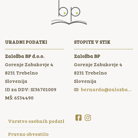
URADNI PODATKI
STOPITE V STIK
Založba BP d.o.o.
Založba BP
Gorenje Zabukovje 4
Gorenje Zabukovje 4
8231
Trebelno
8231
Trebelno
Slovenija
Slovenija
ID za DDV: SI36701009
bernarda@zalozbabp.si
MŠ: 6534490
Varstvo osebnih podatkov
Pravno obvestilo