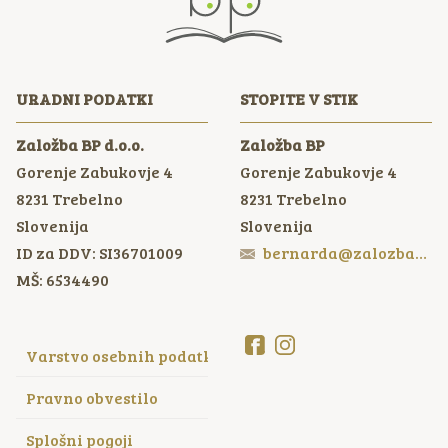
URADNI PODATKI
STOPITE V STIK
Založba BP d.o.o.
Založba BP
Gorenje Zabukovje 4
Gorenje Zabukovje 4
8231
Trebelno
8231
Trebelno
Slovenija
Slovenija
ID za DDV: SI36701009
bernarda@zalozbabp.si
MŠ: 6534490
Varstvo osebnih podatkov
Pravno obvestilo
Splošni pogoji