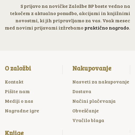
S prijavo na novičke Založbe BP boste vedno na
tekočem z aktualno ponudbo, akcijami in knjižnimi
novostmi, ki jih pripravljamo za vas. Vsak mesec
med novimi prijavami izžrebamo
praktično nagrado
.
O založbi
Nakupovanje
Kontakt
Nasveti za nakupovanje
Pišite nam
Dostava
Mediji o nas
Načini plačevanja
Nagradne igre
Obveščanje
Vračilo blaga
Knjige