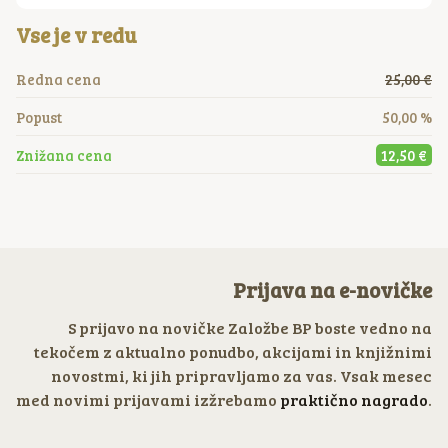
Vse je v redu
Redna cena
25,00 €
Popust
50,00 %
Znižana cena
12,50 €
Prijava na e-novičke
S prijavo na novičke Založbe BP boste vedno na
tekočem z aktualno ponudbo, akcijami in knjižnimi
novostmi, ki jih pripravljamo za vas. Vsak mesec
med novimi prijavami izžrebamo
praktično nagrado
.