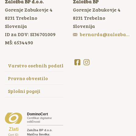
Založba BP d.o.o.
Založba BP
Gorenje Zabukovje 4
Gorenje Zabukovje 4
8231
Trebelno
8231
Trebelno
Slovenija
Slovenija
ID za DDV: SI36701009
bernarda@zalozbabp.si
MŠ: 6534490
Varstvo osebnih podatkov
Pravno obvestilo
Splošni pogoji
DominoCert
Certifikat digitalne
odličnosti
Zlati
Založba BP d.o.o.
Matična številka:
Cert ID: