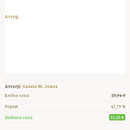
Array
Avtorji:
Cassie M. Jones
Redna cena
23,94 €
Popust
47,79 %
Znižana cena
12,50 €