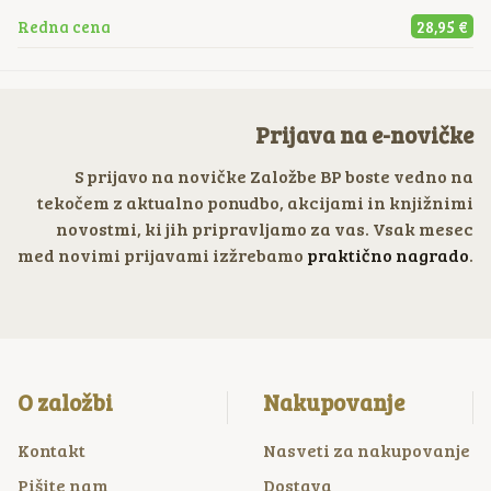
Redna cena
28,95 €
Prijava na e-novičke
S prijavo na novičke Založbe BP boste vedno na
tekočem z aktualno ponudbo, akcijami in knjižnimi
novostmi, ki jih pripravljamo za vas. Vsak mesec
med novimi prijavami izžrebamo
praktično nagrado
.
O založbi
Nakupovanje
Kontakt
Nasveti za nakupovanje
Pišite nam
Dostava