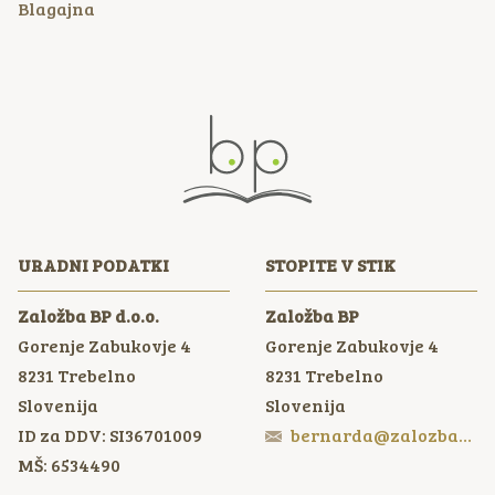
Blagajna
URADNI PODATKI
STOPITE V STIK
Založba BP d.o.o.
Založba BP
Gorenje Zabukovje 4
Gorenje Zabukovje 4
8231
Trebelno
8231
Trebelno
Slovenija
Slovenija
ID za DDV: SI36701009
bernarda@zalozbabp.si
MŠ: 6534490