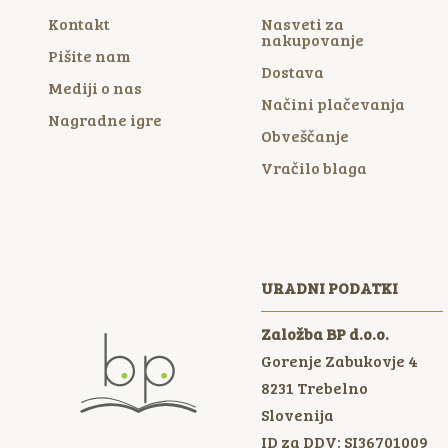
Kontakt
Nasveti za
nakupovanje
Pišite nam
Dostava
Mediji o nas
Načini plačevanja
Nagradne igre
Obveščanje
Vračilo blaga
URADNI PODATKI
Založba BP d.o.o.
Gorenje Zabukovje 4
8231
Trebelno
Slovenija
ID za DDV: SI36701009