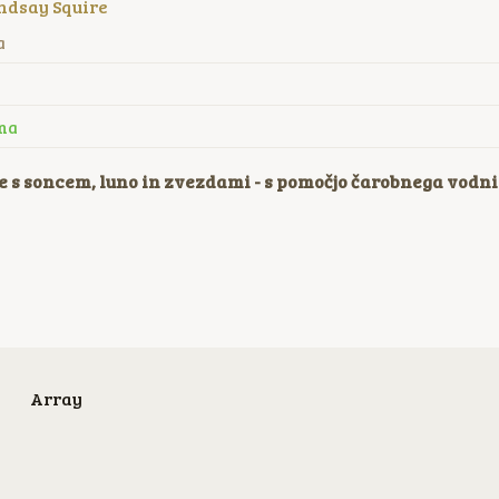
ndsay Squire
a
na
e s soncem, luno in zvezdami - s pomočjo čarobnega vodnik
Array