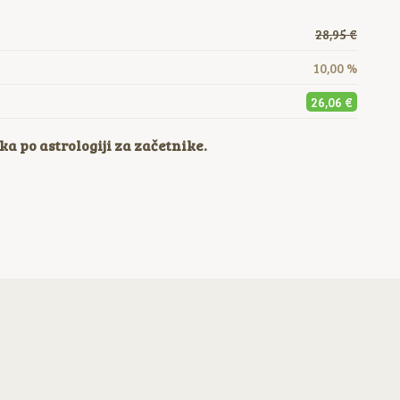
28,95 €
10,00 %
26,06 €
a po astrologiji za začetnike.