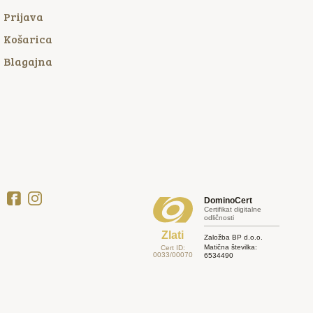
Prijava
Košarica
Blagajna
DominoCert
v
Certifikat digitalne
odličnosti
Zlati
Založba BP d.o.o.
Matična številka:
Cert ID:
0033/00070
6534490