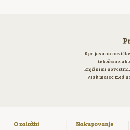
Pr
S prijavo na novičk
tekočem z akt
knjižnimi novostmi, 
Vsak mesec med no
O založbi
Nakupovanje