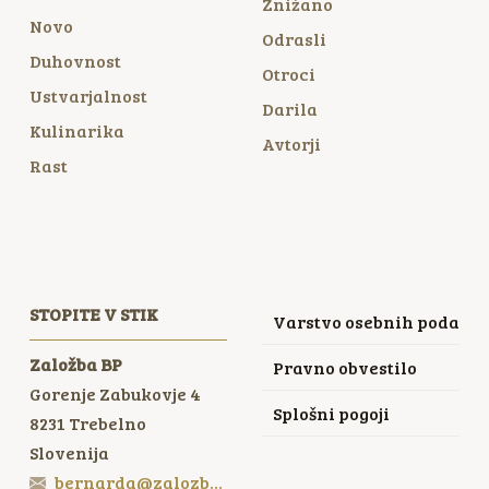
Znižano
Novo
Odrasli
Duhovnost
Otroci
Ustvarjalnost
Darila
Kulinarika
Avtorji
Rast
STOPITE V STIK
Varstvo osebnih podatko
Založba BP
Pravno obvestilo
Gorenje Zabukovje 4
Splošni pogoji
8231
Trebelno
Slovenija
bernarda@zalozbabp.si